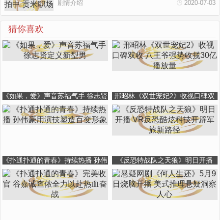
剧情介绍
2020-07-03
猜你喜欢
《如果，爱》声音苏福气手 徐志贤
邢昭林《双世宠妃2》收视口碑双
定义新型男
收 八王爷强势收揽30亿播放量
《扑通扑通的青春》持续热播 孙伟
《反恐特战队之天狼》明日开播
豪用演技塑造百变形象
VR反恐酷炫科技开辟军旅新路径