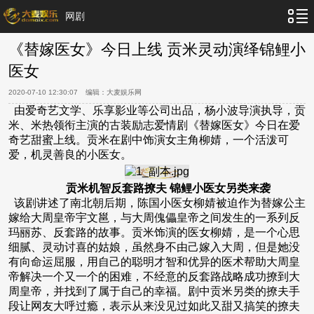
网剧
《替嫁医女》今日上线 贡米灵动演绎锦鲤小
医女
2020-07-10 12:30:07
编辑：
大麦娱乐网
由爱奇艺文学、乐享影业等公司出品，杨小波导演执导，贡
米、米热领衔主演的古装励志爱情剧《替嫁医女》今日在爱
奇艺甜蜜上线。贡米在剧中饰演女主角柳婧，一个活泼可
爱，机灵善良的小医女。
贡米机智反套路撩夫 锦鲤小医女另类来袭
该剧讲述了南北朝后期，陈国小医女柳婧被迫作为替嫁公主
嫁给大周皇帝宇文邕，与大周傀儡皇帝之间发生的一系列反
玛丽苏、反套路的故事。贡米饰演的医女柳婧，是一个心思
细腻、灵动讨喜的姑娘，虽然身不由己嫁入大周，但是她没
有向命运屈服，用自己的聪明才智和优异的医术帮助大周皇
帝解决一个又一个的困难，不经意的反套路战略成功撩到大
周皇帝，并找到了属于自己的幸福。剧中贡米另类的撩夫手
段让网友大呼过瘾，表示从来没见过如此又甜又搞笑的撩夫