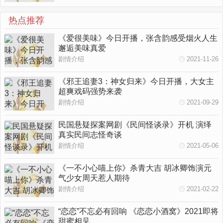
热点推荐
《爱很美味》今日开播，张含韵感受烟火人生
邂逅美味真爱
剧情介绍
2021-11-26
《邪王追妻3：神女归来》今日开播，大女主
超爽戏码强势来袭
剧情介绍
2021-09-29
民国悬疑探案网剧《民间怪谈录》开机 演绎
真实民间志怪奇谈
剧情介绍
2021-05-06
《一不小心喵上你》杀青大吉 胡冰卿饰演元
气少女周天惹人期待
剧情介绍
2021-02-22
“恋恋”不忘必有回响 《恋恋小酒窝》2021即将
甜蜜相见