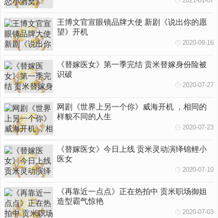
2021-01-07
王博文官宣眼镜品牌大使 新剧《说出你的愿
望》开机
2020-09-16
《替嫁医女》第一季完结 贡米替嫁身份险被
识破
2020-07-27
网剧《世界上另一个你》威海开机 ，相同的
样貌不同的人生
2020-07-23
《替嫁医女》今日上线 贡米灵动演绎锦鲤小
医女
2020-07-10
《再靠近一点点》正在热拍中 贡米职场御姐
造型霸气惊艳
2020-07-03