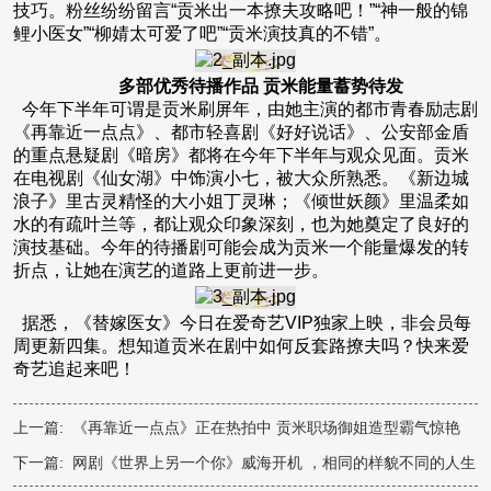
技巧。粉丝纷纷留言“贡米出一本撩夫攻略吧！”“神一般的锦
鲤小医女”“柳婧太可爱了吧”“贡米演技真的不错”。
多部优秀待播作品 贡米能量蓄势待发
今年下半年可谓是贡米刷屏年，由她主演的都市青春励志剧
《再靠近一点点》、都市轻喜剧《好好说话》、公安部金盾
的重点悬疑剧《暗房》都将在今年下半年与观众见面。贡米
在电视剧《仙女湖》中饰演小七，被大众所熟悉。《新边城
浪子》里古灵精怪的大小姐丁灵琳；《倾世妖颜》里温柔如
水的有疏叶兰等，都让观众印象深刻，也为她奠定了良好的
演技基础。今年的待播剧可能会成为贡米一个能量爆发的转
折点，让她在演艺的道路上更前进一步。
据悉，《替嫁医女》今日在爱奇艺VIP独家上映，非会员每
周更新四集。想知道贡米在剧中如何反套路撩夫吗？快来爱
奇艺追起来吧！
上一篇:
《再靠近一点点》正在热拍中 贡米职场御姐造型霸气惊艳
下一篇:
网剧《世界上另一个你》威海开机 ，相同的样貌不同的人生