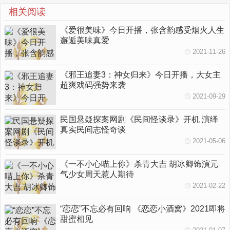
相关阅读
《爱很美味》今日开播，张含韵感受烟火人生
邂逅美味真爱
2021-11-26
《邪王追妻3：神女归来》今日开播，大女主
超爽戏码强势来袭
2021-09-29
民国悬疑探案网剧《民间怪谈录》开机 演绎
真实民间志怪奇谈
2021-05-06
《一不小心喵上你》杀青大吉 胡冰卿饰演元
气少女周天惹人期待
2021-02-22
“恋恋”不忘必有回响 《恋恋小酒窝》2021即将
甜蜜相见