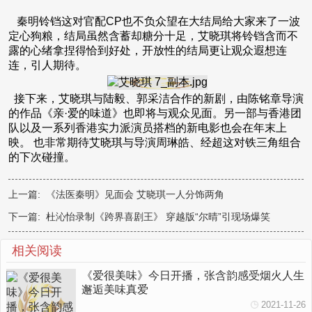
秦明铃铛这对官配CP也不负众望在大结局给大家来了一波
定心狗粮，结局虽然含蓄却糖分十足，艾晓琪将铃铛含而不
露的心绪拿捏得恰到好处，开放性的结局更让观众遐想连
连，引人期待。
接下来，艾晓琪与陆毅、郭采洁合作的新剧，由陈铭章导演
的作品《亲·爱的味道》也即将与观众见面。另一部与香港团
队以及一系列香港实力派演员搭档的新电影也会在年末上
映。 也非常期待艾晓琪与导演周琳皓、经超这对铁三角组合
的下次碰撞。
上一篇:
《法医秦明》见面会 艾晓琪一人分饰两角
下一篇:
杜沁怡录制《跨界喜剧王》 穿越版“尔晴”引现场爆笑
相关阅读
《爱很美味》今日开播，张含韵感受烟火人生
邂逅美味真爱
2021-11-26