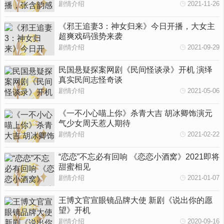
剧情介绍
2021-11-26
《邪王追妻3：神女归来》今日开播，大女主
超爽戏码强势来袭
剧情介绍
2021-09-29
民国悬疑探案网剧《民间怪谈录》开机 演绎
真实民间志怪奇谈
剧情介绍
2021-05-06
《一不小心喵上你》杀青大吉 胡冰卿饰演元
气少女周天惹人期待
剧情介绍
2021-02-22
“恋恋”不忘必有回响 《恋恋小酒窝》2021即将
甜蜜相见
剧情介绍
2021-01-07
王博文官宣眼镜品牌大使 新剧《说出你的愿
望》开机
剧情介绍
2020-09-16