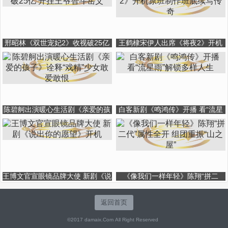
邢昭林《双世宠妃2》收视破25亿
王鹤棣宋伊人出席《将夜2》开机
开挂王爷智斗岳父
原班制作班底续写传奇
陈碧舸出演暖心生活剧《亲爱的孩
白客新剧《鸣鸿传》开播 看“流星
子》诠释“戏精”少女敢爱敢恨
雨”解锁多样人生
王博文官宣眼镜品牌大使 新剧《说
《像我们一样年轻》陈翔“拼二
出你的愿望》开机
代”属性全开 组团重振“山之屋”
返回首页
©2017 damaix.Com All Right Reserved