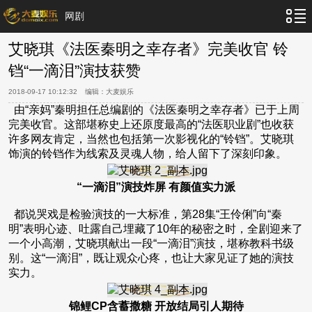
网剧
艾晓琪《法医秦明之幸存者》完美收官 铃
铛“一滴泪”演技获赞
2018-09-17 10:12:32
编辑：
大麦娱乐
由“亲妈”秦明担任总编剧的《法医秦明之幸存者》已于上周
完美收官。这部堪称史上还原度最高的“法医职业剧”也收获
许多网友肯定，当然也包括第一次影视化的“铃铛”。艾晓琪
饰演的铃铛作为线索及灵魂人物，给人留下了深刻印象。
“一滴泪”演技炸屏 有颜值实力派
都说哭戏是检验演技的一大标准，第28集“王伶俐”向“秦
明”表明心迹、吐露自己埋藏了10年的秘密之时，全剧迎来了
一个小高潮，艾晓琪献出一段“一滴泪”演技，堪称教科书级
别。这“一滴泪”，既让观众心疼，也让大家见证了她的演技
实力。
锦鲤CP含蓄撒糖 开放结局引人期待