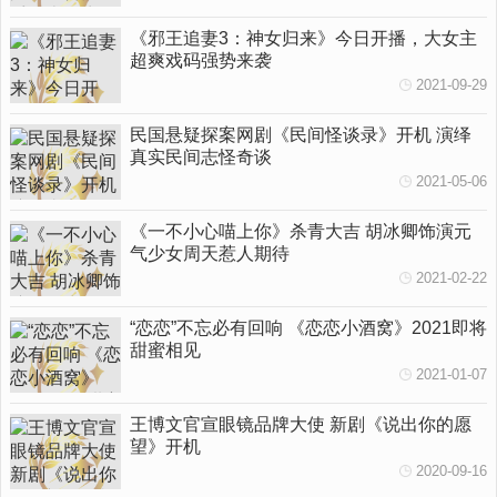
《邪王追妻3：神女归来》今日开播，大女主
超爽戏码强势来袭
2021-09-29
民国悬疑探案网剧《民间怪谈录》开机 演绎
真实民间志怪奇谈
2021-05-06
《一不小心喵上你》杀青大吉 胡冰卿饰演元
气少女周天惹人期待
2021-02-22
“恋恋”不忘必有回响 《恋恋小酒窝》2021即将
甜蜜相见
2021-01-07
王博文官宣眼镜品牌大使 新剧《说出你的愿
望》开机
2020-09-16