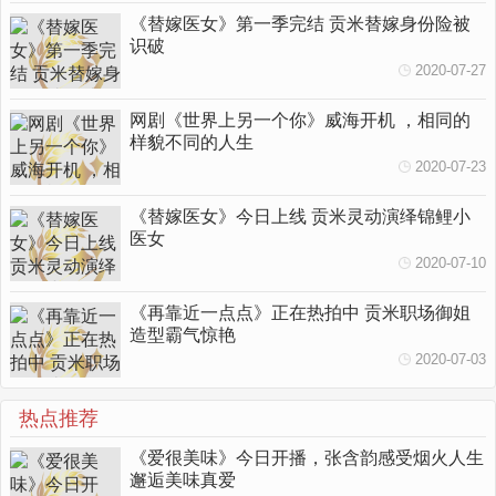
《替嫁医女》第一季完结 贡米替嫁身份险被
识破
2020-07-27
网剧《世界上另一个你》威海开机 ，相同的
样貌不同的人生
2020-07-23
《替嫁医女》今日上线 贡米灵动演绎锦鲤小
医女
2020-07-10
《再靠近一点点》正在热拍中 贡米职场御姐
造型霸气惊艳
2020-07-03
热点推荐
《爱很美味》今日开播，张含韵感受烟火人生
邂逅美味真爱