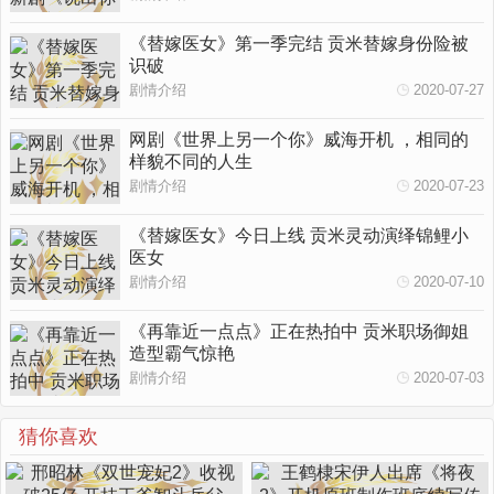
《替嫁医女》第一季完结 贡米替嫁身份险被
识破
剧情介绍
2020-07-27
网剧《世界上另一个你》威海开机 ，相同的
样貌不同的人生
剧情介绍
2020-07-23
《替嫁医女》今日上线 贡米灵动演绎锦鲤小
医女
剧情介绍
2020-07-10
《再靠近一点点》正在热拍中 贡米职场御姐
造型霸气惊艳
剧情介绍
2020-07-03
猜你喜欢