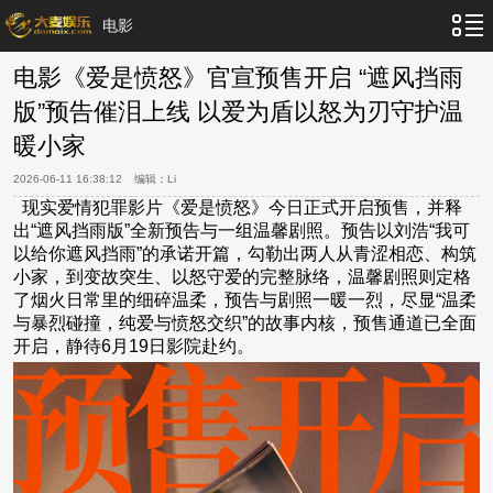
电影
电影《爱是愤怒》官宣预售开启 “遮风挡雨
版”预告催泪上线 以爱为盾以怒为刃守护温
暖小家
2026-06-11 16:38:12
编辑：
Li
现实爱情犯罪影片《爱是愤怒》今日正式开启预售，并释
出“遮风挡雨版”全新预告与一组温馨剧照。预告以刘浩“我可
以给你遮风挡雨”的承诺开篇，勾勒出两人从青涩相恋、构筑
小家，到变故突生、以怒守爱的完整脉络，温馨剧照则定格
了烟火日常里的细碎温柔，预告与剧照一暖一烈，尽显“温柔
与暴烈碰撞，纯爱与愤怒交织”的故事内核，预售通道已全面
开启，静待6月19日影院赴约。