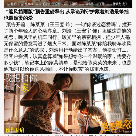
“遮风挡雨版”预告重磅释出 从承诺到守护藏着刘浩最笨拙
也最滚烫的爱
预告开篇，陈菜菜（王玉雯 饰）一句“你谈过恋爱吗”，撞开
了两个年轻人的心动序章。刘浩（王安宇 饰）坦诚这是他的
初恋，晚风里的机车同行、暖光里的亲密相拥，把少年人毫
无保留的爱意写进了烟火日常。面对陈菜菜“你陪我骑车吹风
是什么意思”的试探，刘浩用行动给出了答案，他拼命打工、
陪客户拼酒，认真盘算着“如果想给你一个温暖的家，需要存
多少钱”，笔记本上的家具清单，是他给陈菜菜的未来，也是
他“我可以给你遮风挡雨，不让你吃苦”的郑重承诺。