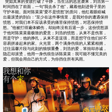
突如其来的变故打破了平静，当生活的恶意袭来，刘浩第一
时间挡在了前面，一句“我去杀了他”，藏着他刻进骨子里的
守护本能。面对陈菜菜“爱不是愤怒”的质问，他红着眼眶喊
出最滚烫的剖白：“至少在这件事情里，是我对你的遭遇保持
愤怒，对我们本不应该承受的痛苦保持愤怒，对恶保持愤
怒。”他被打得遍体鳞伤，却始终没有后退一步，这份愤怒源
于他对陈菜菜最极致的爱意；刘浩的愤怒，从来不是伤害，
而是守护；他的挣扎，从来不是逞强，而是想守住他们好不
容易拼凑起来的家。火光里，两个满身伤痕的人紧紧相拥，
过往温馨片段与此刻的狼狈重叠，刘浩的爱，笨拙却赤诚，
隐忍却滚烫，他用一身伤痕告诉陈菜菜：我可能不懂完美的
爱，但我会用自己的方式，为你挡住所有风雨。