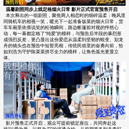
温馨剧照同步上线定格烟火日常 影片正式官宣预售开启
本次释出的一组剧照，聚焦两人相恋时的细碎温柔：晚风里
同骑机车的相视一笑，暖光下一起准备饭菜的烟火日常，货
车车厢里依偎说笑的松弛瞬间，路边帐篷前对视的怦然心
动，每一幕都定格了“纯爱”的模样，与预告后半段的暴烈形
成强烈反差，更凸显出这份爱恋从温柔到坚韧的蜕变。划龙
舟的镜头也在预告中短暂亮相，传统民俗里的奋勇向前，恰
如刘浩为守护陈菜菜拼尽全力的模样，让角色弧光更显立
体。
影片预售正式开启，观众可提前锁定座位，共同奔赴这