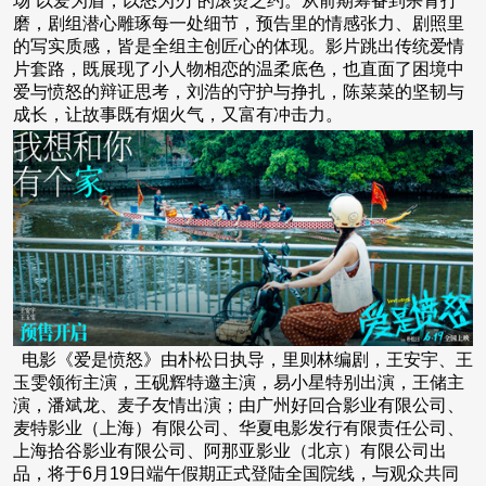
场“以爱为盾，以怒为刃”的滚烫之约。从前期筹备到杀青打
磨，剧组潜心雕琢每一处细节，预告里的情感张力、剧照里
的写实质感，皆是全组主创匠心的体现。影片跳出传统爱情
片套路，既展现了小人物相恋的温柔底色，也直面了困境中
爱与愤怒的辩证思考，刘浩的守护与挣扎，陈菜菜的坚韧与
成长，让故事既有烟火气，又富有冲击力。
电影《爱是愤怒》由朴松日执导，里则林编剧，王安宇、王
玉雯领衔主演，王砚辉特邀主演，易小星特别出演，王储主
演，潘斌龙、麦子友情出演；由广州好回合影业有限公司、
麦特影业（上海）有限公司、华夏电影发行有限责任公司、
上海拾谷影业有限公司、阿那亚影业（北京）有限公司出
品，将于6月19日端午假期正式登陆全国院线，与观众共同