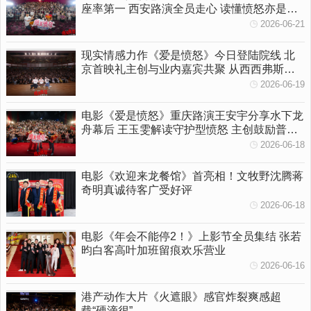
座率第一 西安路演全员走心 读懂愤怒亦是温
柔守护
2026-06-21
现实情感力作《爱是愤怒》今日登陆院线 北
京首映礼主创与业内嘉宾共聚 从西西弗斯到
女性觉醒多维拆解影片内核
2026-06-19
电影《爱是愤怒》重庆路演王安宇分享水下龙
舟幕后 王玉雯解读守护型愤怒 主创鼓励普通
人勇敢挥出一拳
2026-06-18
电影《欢迎来龙餐馆》首亮相！文牧野沈腾蒋
奇明真诚待客广受好评
2026-06-18
电影《年会不能停2！》上影节全员集结 张若
昀白客高叶加班留痕欢乐营业
2026-06-16
港产动作大片《火遮眼》感官炸裂爽感超
载“硬滴很”