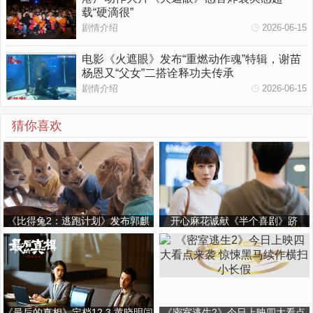
载“硬滴很”
剧情介绍
2026-06-15
电影《火遮眼》发布“重燃动作魂”特辑，谢苗
杨恩又“父女”二搭诠释功夫传承
剧情介绍
2026-06-15
猜你喜欢
《比得兔2：逃跑计划》发布郭麒
开心麻花诚献《半个喜剧》跻
麟配音版预告 6月11日影院吸兔
身“圣诞必选” 任素汐亮嗓
《Unsaid》上线
《最后的真相》定档12.3 黄晓明闫
《密室逃生2》今日上映四大看点