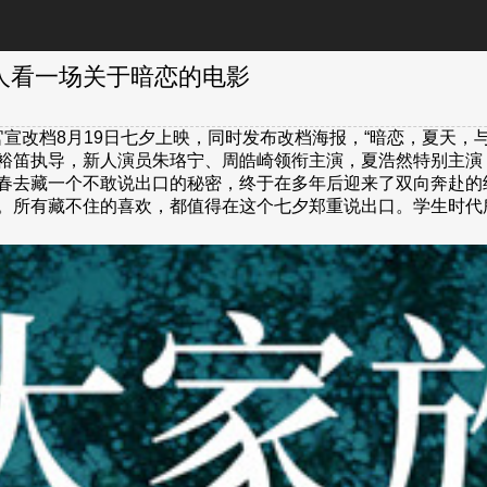
人看一场关于暗恋的电影
宣改档8月19日七夕上映，同时发布改档海报，“暗恋，夏天，
裕笛执导，新人演员朱珞宁、周皓崎领衔主演，夏浩然特别主演
春去藏一个不敢说出口的秘密，终于在多年后迎来了双向奔赴的
。所有藏不住的喜欢，都值得在这个七夕郑重说出口。学生时代