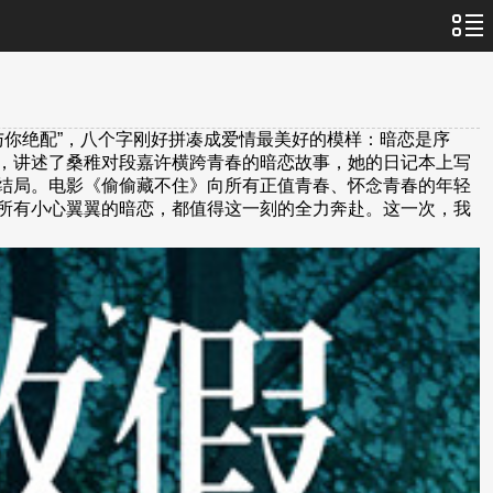
与你绝配”，八个字刚好拼凑成爱情最美好的模样：暗恋是序
，讲述了桑稚对段嘉许横跨青春的暗恋故事，她的日记本上写
结局。电影《偷偷藏不住》向所有正值青春、怀念青春的年轻
所有小心翼翼的暗恋，都值得这一刻的全力奔赴。这一次，我