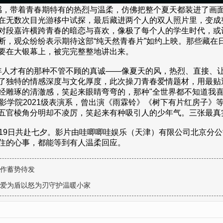
，带着青春期特有的热烈与温柔，仿佛把整个夏天都装进了画
在无数次目光游移中试探，最后藏进两个人的双人照片里，变成
对段嘉许横跨青春的暗恋与喜欢，像极了每个人的学生时代，或许
断，观众纷纷表示期待这部“纯天然青春片”如约上映。那些藏在
要在大银幕上，被完完整整地讲出来。
人才有的那种不管不顾的真诚——像夏天的风，热烈、直接、让
了独特的情感深度与文化厚度，此次操刀青春爱情题材，用最贴
经雕琢的清澈感，笑起来眼睛弯弯的，那种"全世界都不知道我喜
影学院2021级表演系，曾出演《雨霖铃》《树下有片红房子》
身，五官棱角分明却不凌厉，笑起来有种吸引人的少年气。三张最
19日共赴七夕。影片由哇唧唧哇娱乐（天津）有限公司北京分
住的心事，都能等到有人温柔回应。
力作蓄势待发
以爱为盾以怒为刃守护温暖小家