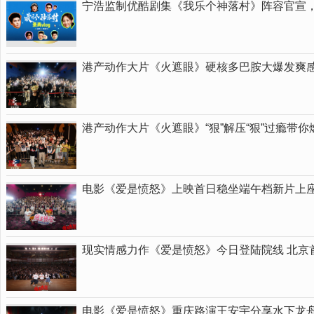
宁浩监制优酷剧集《我乐个神落村》阵容官宣
港产动作大片《火遮眼》硬核多巴胺大爆发爽
港产动作大片《火遮眼》“狠”解压“狠”过瘾带
电影《爱是愤怒》上映首日稳坐端午档新片上座
现实情感力作《爱是愤怒》今日登陆院线 北京
电影《爱是愤怒》重庆路演王安宇分享水下龙舟