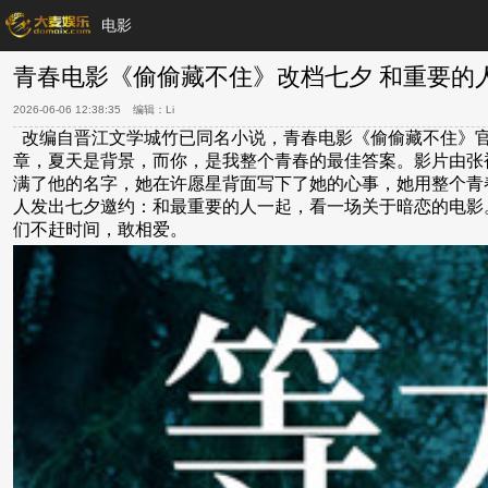
电影
青春电影《偷偷藏不住》改档七夕 和重要的
2026-06-06 12:38:35
编辑：
Li
改编自晋江文学城竹已同名小说，青春电影《偷偷藏不住》官
章，夏天是背景，而你，是我整个青春的最佳答案。影片由张
满了他的名字，她在许愿星背面写下了她的心事，她用整个青
人发出七夕邀约：和最重要的人一起，看一场关于暗恋的电影
们不赶时间，敢相爱。