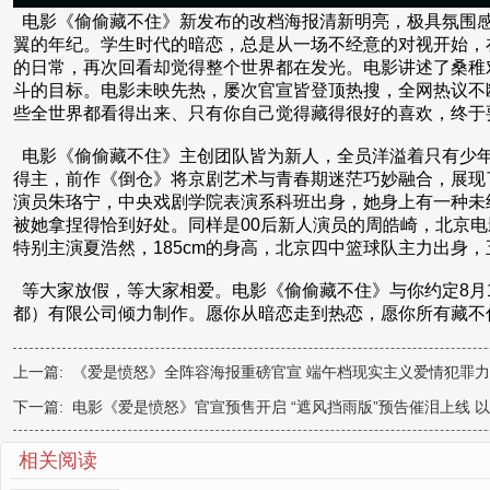
电影《偷偷藏不住》新发布的改档海报清新明亮，极具氛围感
翼的年纪。学生时代的暗恋，总是从一场不经意的对视开始，
的日常，再次回看却觉得整个世界都在发光。电影讲述了桑稚
斗的目标。电影未映先热，屡次官宣皆登顶热搜，全网热议不
些全世界都看得出来、只有你自己觉得藏得很好的喜欢，终于
电影《偷偷藏不住》主创团队皆为新人，全员洋溢着只有少年
得主，前作《倒仓》将京剧艺术与青春期迷茫巧妙融合，展现
演员朱珞宁，中央戏剧学院表演系科班出身，她身上有一种未
被她拿捏得恰到好处。同样是00后新人演员的周皓崎，北京电
特别主演夏浩然，185cm的身高，北京四中篮球队主力出
等大家放假，等大家相爱。电影《偷偷藏不住》与你约定8月
都）有限公司倾力制作。愿你从暗恋走到热恋，愿你所有藏不
上一篇:
《爱是愤怒》全阵容海报重磅官宣 端午档现实主义爱情犯罪
下一篇:
电影《爱是愤怒》官宣预售开启 “遮风挡雨版”预告催泪上线 
相关阅读