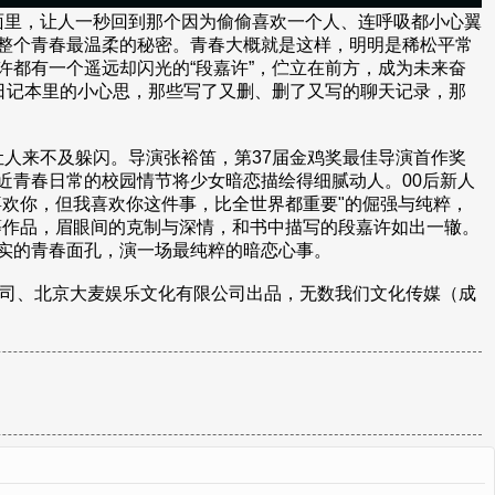
面里，让人一秒回到那个因为偷偷喜欢一个人、连呼吸都小心翼
整个青春最温柔的秘密。青春大概就是这样，明明是稀松平常
都有一个遥远却闪光的“段嘉许”，伫立在前方，成为未来奋
日记本里的小心思，那些写了又删、删了又写的聊天记录，那
人来不及躲闪。导演张裕笛，第37届金鸡奖最佳导演首作奖
近青春日常的校园情节将少女暗恋描绘得细腻动人。00后新人
欢你，但我喜欢你这件事，比全世界都重要"的倔强与纯粹，
等作品，眉眼间的克制与深情，和书中描写的段嘉许如出一辙。
真实的青春面孔，演一场最纯粹的暗恋心事。
公司、北京大麦娱乐文化有限公司出品，无数我们文化传媒（成