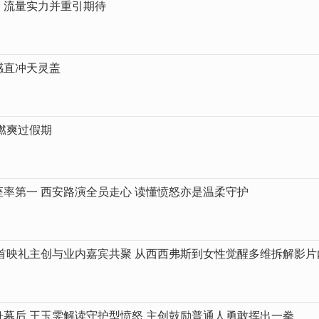
，流量实力并重引期待
感直冲天灵盖
你燃爽过假期
率第一 西安路演全员走心 读懂愤怒亦是温柔守护
首映礼主创与业内嘉宾共聚 从西西弗斯到女性觉醒多维拆解影片
幕后 王玉雯解读守护型愤怒 主创鼓励普通人勇敢挥出一拳