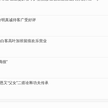
奇明真诚待客广受好评
昀白客高叶加班留痕欢乐营业
滴很”
恩又“父女”二搭诠释功夫传承