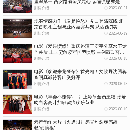
座率第一 西安路演全员走心 读懂愤怒亦是温
柔守护
剧情介绍
2026-06-21
现实情感力作《爱是愤怒》今日登陆院线 北
京首映礼主创与业内嘉宾共聚 从西西弗斯到
女性觉醒多维拆解影片内核
剧情介绍
2026-06-19
电影《爱是愤怒》重庆路演王安宇分享水下龙
舟幕后 王玉雯解读守护型愤怒 主创鼓励普通
人勇敢挥出一拳
剧情介绍
2026-06-18
电影《欢迎来龙餐馆》首亮相！文牧野沈腾蒋
奇明真诚待客广受好评
剧情介绍
2026-06-18
电影《年会不能停2！》上影节全员集结 张若
昀白客高叶加班留痕欢乐营业
剧情介绍
2026-06-16
港产动作大片《火遮眼》感官炸裂爽感超
载“硬滴很”