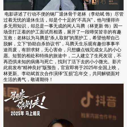
电影讲述了行动不便的钢厂退休骨干老林（李幼斌 饰）尽管
过着无忧的退休生活，却是个十足的“不高兴”，他与懂得许
多无用知识，却总是一事无成的闲人马腾（林更新 饰）因一
场歪打正着的护工面试而相遇，展开了一段啼笑皆非的有趣
互救：老林以为马腾是“杀人取财”的黑护工，希望他帮自己
脱解，立下“协助自杀协议书”，马腾天生乐观有趣但事事半
途而废，有胆求财，无心害命，只想赚点钱完成女儿的小心
愿。短暂的相处和特殊的旅途中，二人建立了生死友谊，不
再恐惧未知的病痛与死亡，找到了活下去的小小微光。影片
此前发布“精神良好”版预告，官宣即将于2025年全国上映，
林更新、李幼斌首次合作演绎“互损”忘年交，共同解锁面对
生活的勇气，敬请期待！