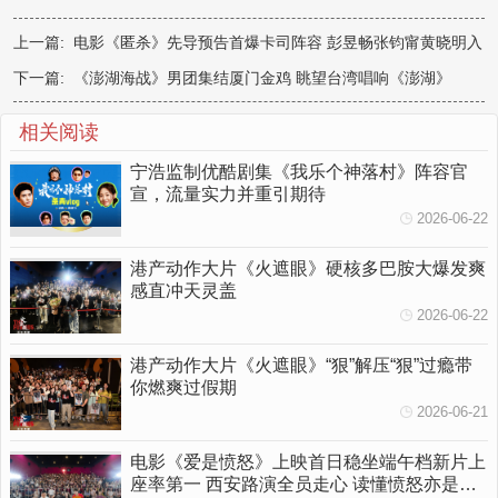
上一篇:
电影《匿杀》先导预告首爆卡司阵容 彭昱畅张钧甯黄晓明入
局“杀”宇宙
下一篇:
《澎湖海战》男团集结厦门金鸡 眺望台湾唱响《澎湖》
相关阅读
宁浩监制优酷剧集《我乐个神落村》阵容官
宣，流量实力并重引期待
2026-06-22
港产动作大片《火遮眼》硬核多巴胺大爆发爽
感直冲天灵盖
2026-06-22
港产动作大片《火遮眼》“狠”解压“狠”过瘾带
你燃爽过假期
2026-06-21
电影《爱是愤怒》上映首日稳坐端午档新片上
座率第一 西安路演全员走心 读懂愤怒亦是温