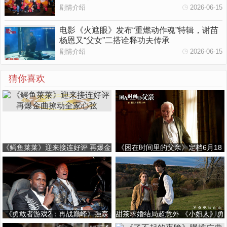
剧情介绍
2026-06-15
电影《火遮眼》发布“重燃动作魂”特辑，谢苗
杨恩又“父女”二搭诠释功夫传承
剧情介绍
2026-06-15
猜你喜欢
《鳄鱼莱莱》迎来接连好评 再爆金
《困在时间里的父亲》定档6月18
曲撩动全家心弦
日 影帝霍普金斯贡献巅峰演技
《勇敢者游戏2：再战巅峰》强森
甜茶求婚结局超意外 《小妇人》勇
亮相北美首映礼 口碑解禁媒体盛赞
敢追爱开启七夕告白季