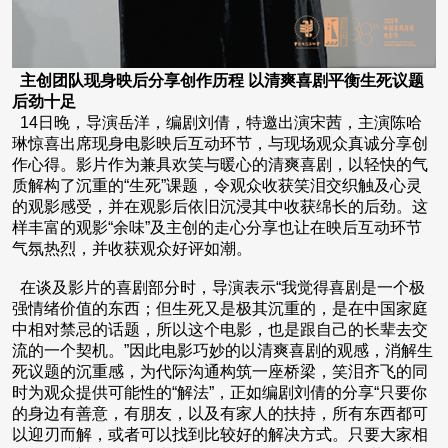
主创团队现身映后分享创作历程 以清爽喜剧平衡生死议题
后劲十足
14日晚，导演岳洋，编剧刘倩，特邀出演宋茜，主演陈哈
琳惊喜出席现身电影映后互动环节，与现场观众真诚分享创
作心得。影片作为兼具欢笑与暖心的清爽喜剧，以轻快的气
质解构了沉重的“生死”课题，令观众收获笑泪交织触及心灵
的观影感受，并在观影后依旧沉浸其中收获绵长的后劲。这
样丰富的观影“余味”及主创的走心分享也让在映后互动环节
气氛热烈，并收获观众好评如潮。
在谈及影片的喜剧部分时，导演表示“我觉得喜剧是一个极
强情绪价值的东西；但生死又是极其沉重的，是在中国家庭
中相对禁忌的话题，所以这个电影，也是跟自己的长辈去交
流的一个契机。”因此电影巧妙的以清爽喜剧的观感，消解生
死议题的沉重感，为代际沟通构筑一座桥梁，笑泪齐飞的同
时为观众提供可能性的“解法”，正如编剧刘倩的分享“只要你
的身边有善意，有朋友，以及有家人的扶持，所有东西都可
以迎刃而解，或者可以找到比较好的解决方式。只要大家相