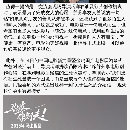
值得一提的是，交流会现场导演岳洋在谈及影片创作初衷
时，表示是为了完成友人的心愿，并分享友人曾说的一句
话“如果我对朋友的善意从未被辜负，还收获到了很多陌生人
和熟人的善意，那这就是成功”。电影基于一份善意而生，也
希望有更多人能从影片中感受到这份善意，找到面对生活的
勇气。正如电影片尾的那句祝福：祈愿世间人人有朋友，有
健康，有尊严。电影的美好祝愿，相信等正式上映，可以通
过银幕传递给更多观众。
此外，在14日的中国电影新力量暨金鸡国产电影展闭幕式
主创对谈活动上，导演岳洋携演员陈哈琳出席并分享电影创
作心得。在聊到电影所聚焦的生死议题时，导演表示“我们没
有把生死当成一个困境，而是当成每个人也许都会面临的处
境。用轻喜剧的方式递出这样一封‘关于生死的介绍信’，观众
也许会更容易接受。”