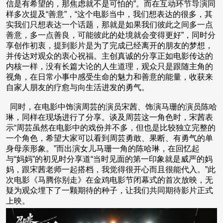
信是有希望的，那焦虑就不是可怕的”。而在互动环节导演同
样多次提及“善意”，“这个电影当中，我们想表达的很多，其
实我们只想表达一个话题，那就是如果我们彼此之间多一点
善意，多一点善良，可能彼此的处境就会变得更好”，同时分
享创作初衷，提到影片是为了完成已经离开的朋友的梦想，
并传达对观众的衷心祝福。主创真诚的分享正如电影传达的
内核一样，没有长篇大论的人生道理，观众只是跟随主角的
视角，在日常小事中感受生命的魅力和善意的能量，收获来
自家人朋友的疗愈与向生活进发的勇气。
同时，在电影中饰演周芸的演员宋茜、饰演马珊的演员陈哈
琳，同样在现场进行了分享。谈及周芸这一角色时，宋茜表
示“周芸虽然在电影中的戏份并不多，但也是比较独立完整的
一个角色，希望大家可以看到周芸勇敢、果断、有勇气的单
身母亲形象。”而出演女儿马珊一角的陈哈琳，在回忆起
与“妈妈”的初见时分享道“当时见面的第一印象就是威严的妈
妈，跟宋茜老师一起搭档，我觉得很开心而且很能代入。”此
次电影《马腾你别走》在金鸡电影节闭幕式的首次放映，无
疑为观众埋下了一颗期待的种子，让我们共同期待影片正式
上映。