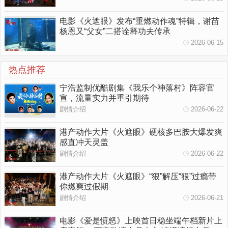
电影《火遮眼》发布“重燃动作魂”特辑，谢苗
杨恩又“父女”二搭诠释功夫传承
2026-06-15
热点推荐
宁浩监制优酷剧集《我乐个神落村》阵容官
宣，流量实力并重引期待
剧情介绍
2026-06-22
港产动作大片《火遮眼》硬核多巴胺大爆发爽
感直冲天灵盖
剧情介绍
2026-06-22
港产动作大片《火遮眼》“狠”解压“狠”过瘾带
你燃爽过假期
剧情介绍
2026-06-21
电影《爱是愤怒》上映首日稳坐端午档新片上