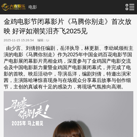
电影
金鸡电影节闭幕影片《马腾你别走》首次放
映 好评如潮笑泪齐飞2025见
2025-11-15 15:26:54
编辑：
Li
由少言、刘倩担任编剧，岳洋执导，林更新、李幼斌领衔主
演的电影《马腾你别走》作为2025年中国金鸡百花电影节国
产电影展闭幕影片亮相金鸡，深度参与了金鸡国产电影交流
会及中国电影新力量暨金鸡国产电影展闭幕式，并完成了电
影的首映。映后活动中，导演岳洋，编剧刘倩，特邀出演宋
茜，主演陈哈琳惊喜现身与在场观众分享幕后故事与创作细
节，主创的真诚有十足的感染力，将现场气氛推向高潮。