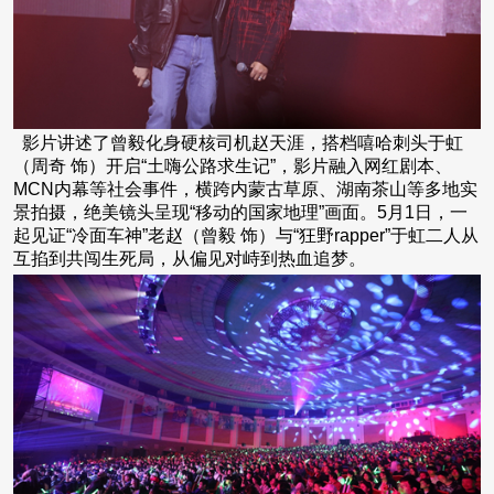
影片讲述了曾毅化身硬核司机赵天涯，搭档嘻哈刺头于虹
（周奇 饰）开启“土嗨公路求生记”，影片融入网红剧本、
MCN内幕等社会事件，横跨内蒙古草原、湖南茶山等多地实
景拍摄，绝美镜头呈现“移动的国家地理”画面。5月1日，一
起见证“冷面车神”老赵（曾毅 饰）与“狂野rapper”于虹二人从
互掐到共闯生死局，从偏见对峙到热血追梦。