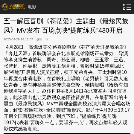
电影
五一解压喜剧《苍茫爱》主题曲《最炫民族
风》MV发布 百场点映“提前练兵”430开启
2025-04-29 18:12:07
编辑：
Li
4月28日，高燃爆笑公路喜剧电影《苍茫的天涯是我的爱》
「奔赴天涯」首映嗨唱会在北京展览馆剧场正式举办，导演
陈孝良携主演曾毅、周奇、孙艺洲、柳岩、王玉雯、王迅、
张智超、许吴彬、庞博等主创亮相，曾毅时隔15年重回北
展“福地”开启新人演员征程，筷子兄弟肖央、王太利时隔10
年再度合体演电影，在首映礼上唱响《老男孩》引无数人追
忆青春，更有神秘嘉宾赵传惊喜空降，倾情献唱《给所有知
道我名字的人》。赵传也将在6月14日在北京举办同名演唱
会，此次演出也让无数观众感怀往昔岁月。在最新释出的主
题曲《最炫民族风》MV中再现全国高校路演片尾大合唱名场
面，解锁“校园狂欢+全民嗨唱”新形式。影片于4月30日19:17
开启全国百场联动点映，到点下班，“提前练兵”提前嗨，
1917代表着“要嗨久一点，要唱齐一点”，再次点燃年轻人观
影仪式感新潮流。