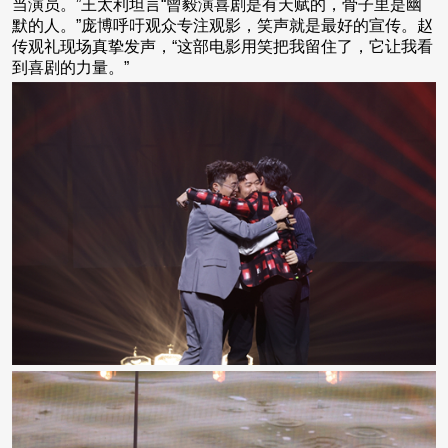
当演员。”王太利坦言“曾毅演喜剧是有天赋的，骨子里是幽
默的人。”庞博呼吁观众专注观影，笑声就是最好的宣传。赵
传观礼现场真挚发声，“这部电影用笑把我留住了，它让我看
到喜剧的力量。”