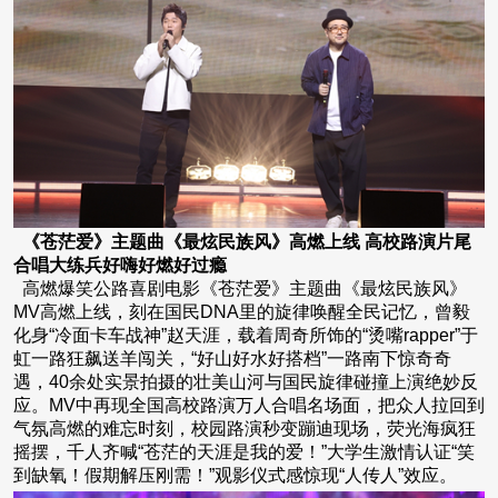
《苍茫爱》主题曲《最炫民族风》高燃上线 高校路演片尾
合唱大练兵好嗨好燃好过瘾
高燃爆笑公路喜剧电影《苍茫爱》主题曲《最炫民族风》
MV高燃上线，刻在国民DNA里的旋律唤醒全民记忆，曾毅
化身“冷面卡车战神”赵天涯，载着周奇所饰的“烫嘴rapper”于
虹一路狂飙送羊闯关，“好山好水好搭档”一路南下惊奇奇
遇，40余处实景拍摄的壮美山河与国民旋律碰撞上演绝妙反
应。MV中再现全国高校路演万人合唱名场面，把众人拉回到
气氛高燃的难忘时刻，校园路演秒变蹦迪现场，荧光海疯狂
摇摆，千人齐喊“苍茫的天涯是我的爱！”大学生激情认证“笑
到缺氧！假期解压刚需！”观影仪式感惊现“人传人”效应。