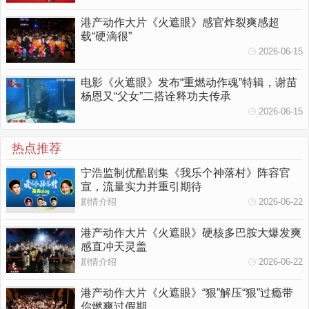
港产动作大片《火遮眼》感官炸裂爽感超
载“硬滴很”
2026-06-15
电影《火遮眼》发布“重燃动作魂”特辑，谢苗
杨恩又“父女”二搭诠释功夫传承
2026-06-15
热点推荐
宁浩监制优酷剧集《我乐个神落村》阵容官
宣，流量实力并重引期待
剧情介绍
2026-06-22
港产动作大片《火遮眼》硬核多巴胺大爆发爽
感直冲天灵盖
剧情介绍
2026-06-22
港产动作大片《火遮眼》“狠”解压“狠”过瘾带
你燃爽过假期