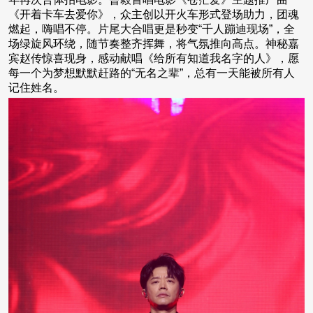
《开着卡车去爱你》，众主创以开火车形式登场助力，团魂
燃起，嗨唱不停。片尾大合唱更是秒变“千人蹦迪现场”，全
场绿旋风环绕，随节奏整齐挥舞，将气氛推向高点。神秘嘉
宾赵传惊喜现身，感动献唱《给所有知道我名字的人》，愿
每一个为梦想默默赶路的“无名之辈”，总有一天能被所有人
记住姓名。