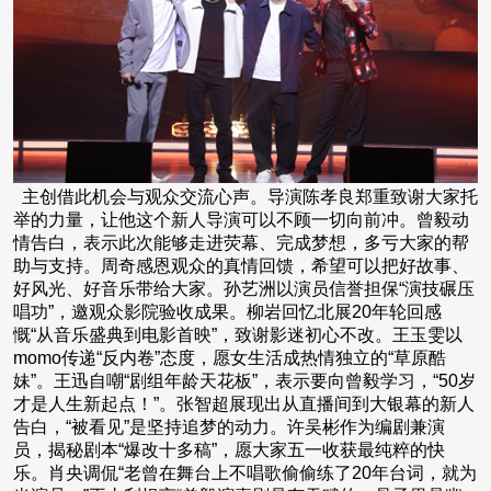
主创借此机会与观众交流心声。导演陈孝良郑重致谢大家托
举的力量，让他这个新人导演可以不顾一切向前冲。曾毅动
情告白，表示此次能够走进荧幕、完成梦想，多亏大家的帮
助与支持。周奇感恩观众的真情回馈，希望可以把好故事、
好风光、好音乐带给大家。孙艺洲以演员信誉担保“演技碾压
唱功”，邀观众影院验收成果。柳岩回忆北展20年轮回感
慨“从音乐盛典到电影首映”，致谢影迷初心不改。王玉雯以
momo传递“反内卷”态度，愿女生活成热情独立的“草原酷
妹”。王迅自嘲“剧组年龄天花板”，表示要向曾毅学习，“50岁
才是人生新起点！”。张智超展现出从直播间到大银幕的新人
告白，“被看见”是坚持追梦的动力。许吴彬作为编剧兼演
员，揭秘剧本“爆改十多稿”，愿大家五一收获最纯粹的快
乐。肖央调侃“老曾在舞台上不唱歌偷偷练了20年台词，就为