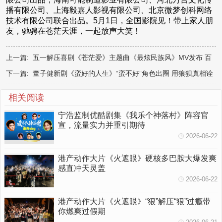
播有限公司、上海毅嘉人影视有限公司、北京微梦创科网络
技术有限公司联合出品。5月1日，全国影院见！带上家人朋
友，驰骋在苍茫天涯，一起放声大笑！
上一篇:
五一解压喜剧《苍茫爱》主题曲《最炫民族风》MV发布 百
场点映“提前练兵”430开启
下一篇:
董子健新剧《蛮好的人生》“蛮不好”角色出圈 用狼狈真相诠
释生活勇气
相关阅读
宁浩监制优酷剧集《我乐个神落村》阵容官
宣，流量实力并重引期待
2026-06-22
港产动作大片《火遮眼》硬核多巴胺大爆发爽
感直冲天灵盖
2026-06-22
港产动作大片《火遮眼》“狠”解压“狠”过瘾带
你燃爽过假期