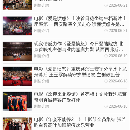
剧情介绍
2026-06-21
电影《爱是愤怒》上映首日稳坐端午档新片上
座率第一 西安路演全员走心 读懂愤怒亦是温
柔守护
剧情介绍
2026-06-21
现实情感力作《爱是愤怒》今日登陆院线 北
京首映礼主创与业内嘉宾共聚 从西西弗斯到
女性觉醒多维拆解影片内核
剧情介绍
2026-06-19
电影《爱是愤怒》重庆路演王安宇分享水下龙
舟幕后 王玉雯解读守护型愤怒 主创鼓励普通
人勇敢挥出一拳
剧情介绍
2026-06-18
电影《欢迎来龙餐馆》首亮相！文牧野沈腾蒋
奇明真诚待客广受好评
剧情介绍
2026-06-18
电影《年会不能停2！》上影节全员集结 张若
昀白客高叶加班留痕欢乐营业