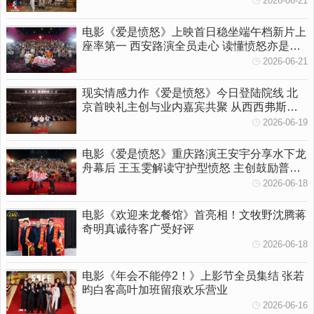
2026-06-21
电影《爱是愤怒》上映首日稳坐端午档新片上
座率第一 西安路演全员走心 读懂愤怒亦是温
柔守护
2026-06-21
现实情感力作《爱是愤怒》今日登陆院线 北
京首映礼主创与业内嘉宾共聚 从西西弗斯到
女性觉醒多维拆解影片内核
2026-06-19
电影《爱是愤怒》重庆路演王安宇分享水下龙
舟幕后 王玉雯解读守护型愤怒 主创鼓励普通
人勇敢挥出一拳
2026-06-18
电影《欢迎来龙餐馆》首亮相！文牧野沈腾蒋
奇明真诚待客广受好评
2026-06-18
电影《年会不能停2！》上影节全员集结 张若
昀白客高叶加班留痕欢乐营业
2026-06-16