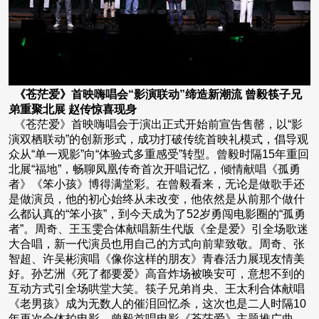
《苍茫爱》首映嗨唱会“影演联动”缔造新潮流 曾毅筷子兄
弟重聚北展 赵传惊喜现身
《苍茫爱》首映嗨唱会于演出正式开始前宣告售罄，以“影
演双栖联动”的创新形式，成功打破传统首映礼模式，倡导观
众从“单一观影”向“体验式多重感受”转型。曾毅时隔15年重回
北展“福地”，畅聊凤凰传奇首次开唱记忆，倾情献唱《孤勇
者》《笨小孩》博得满堂彩。在曾毅看来，无论是做歌手还
是做演员，他的初心始终从未改变，他依然是从前那个做什
么都认真的“笨小孩”，到今天成为了52岁勇闯电影圈的“孤勇
者”。周奇、王玉雯合体献唱新生代版《全是爱》引全场歌迷
大合唱，新一代演员也用自己的方式向前辈致敬。周奇、张
智超、许吴彬演唱《像你这样的朋友》青春活力展现友情美
好。孙艺洲《死了都要爱》高音炸场被唤安可，意想不到的
互动方式引全场哄堂大笑。筷子兄弟肖央、王太利合体献唱
《老男孩》成为无数人的催泪回忆杀，这次也是二人时隔10
年再次合体拍电影。曾毅首唱电影《苍茫爱》主题推广曲