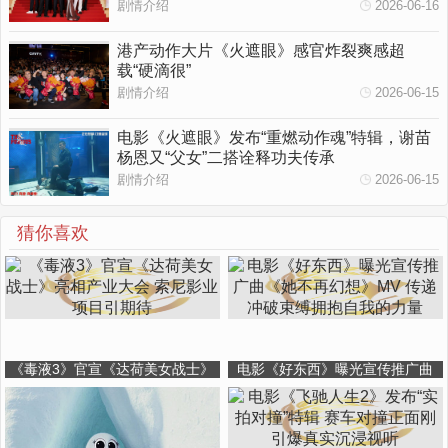
剧情介绍
2026-06-16
港产动作大片《火遮眼》感官炸裂爽感超
载“硬滴很”
剧情介绍
2026-06-15
电影《火遮眼》发布“重燃动作魂”特辑，谢苗
杨恩又“父女”二搭诠释功夫传承
剧情介绍
2026-06-15
猜你喜欢
《毒液3》官宣《达荷美女战士》
电影《好东西》曝光宣传推广曲
亮相产业大会 索尼影业项目引期待
《她不再幻想》MV 传递冲破束缚
拥抱自我的力量