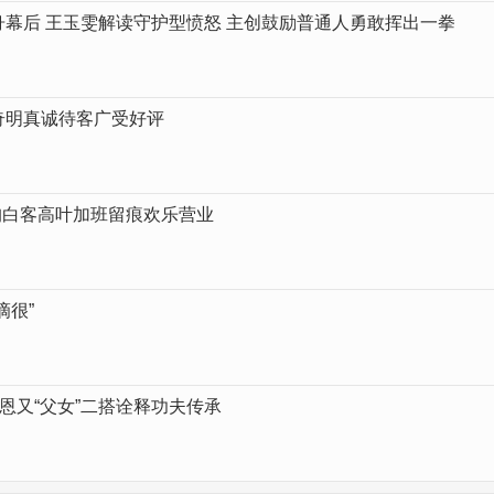
幕后 王玉雯解读守护型愤怒 主创鼓励普通人勇敢挥出一拳
奇明真诚待客广受好评
昀白客高叶加班留痕欢乐营业
滴很”
恩又“父女”二搭诠释功夫传承