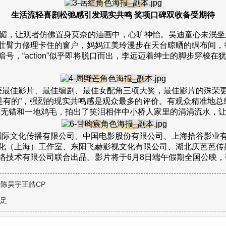
生活流轻喜剧松弛感引发现实共鸣 奖项口碑双收备受期待
明媚，让观者仿佛置身莫奈的油画中，心旷神怡。吴迪童心未泯
壮臂力修理卡住的窗户，妈妈江美玲漫步在天台晾晒的绸布间，
号，“action”似乎即将脱口而出，李远迈着绅士的脚步穿梭
最佳影片、最佳编剧、最佳女配角三项大奖，最佳影片的殊荣更
是有的”，强烈的现实共鸣感是观众最多的评价。有观众精准地总
徨无错和一地鸡毛，拍出了笑泪相伴中小桥人家里的涓涓流水，
际文化传播有限公司、中国电影股份有限公司、上海拾谷影业
化（上海）工作室、东阳飞赫影视文化有限公司、湖北庆芭芭传
络技术有限公司联合出品。影片将于6月8日端午假期全国公映，
拆陈昊宇王皓CP
十足