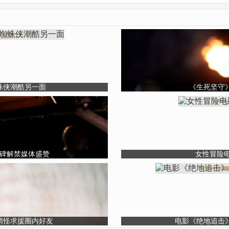
蛛侠潮酷另一面
《生死坚守
口碑解禁媒体盛赞
女性冒险
精怪求援圈内好友
电影《绝地追击》