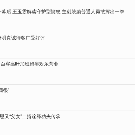
幕后 王玉雯解读守护型愤怒 主创鼓励普通人勇敢挥出一拳
奇明真诚待客广受好评
昀白客高叶加班留痕欢乐营业
滴很”
恩又“父女”二搭诠释功夫传承