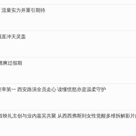
，流量实力并重引期待
感直冲天灵盖
你燃爽过假期
率第一 西安路演全员走心 读懂愤怒亦是温柔守护
首映礼主创与业内嘉宾共聚 从西西弗斯到女性觉醒多维拆解影片