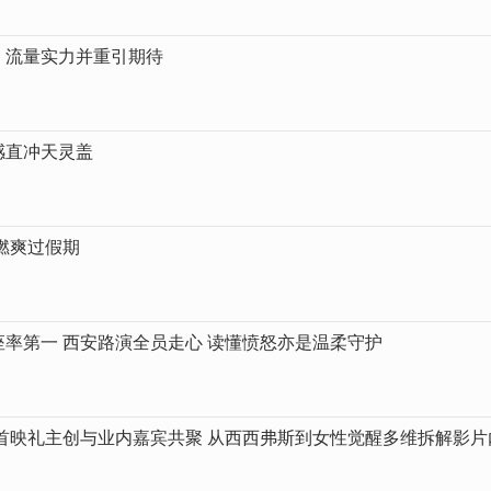
，流量实力并重引期待
感直冲天灵盖
你燃爽过假期
率第一 西安路演全员走心 读懂愤怒亦是温柔守护
首映礼主创与业内嘉宾共聚 从西西弗斯到女性觉醒多维拆解影片