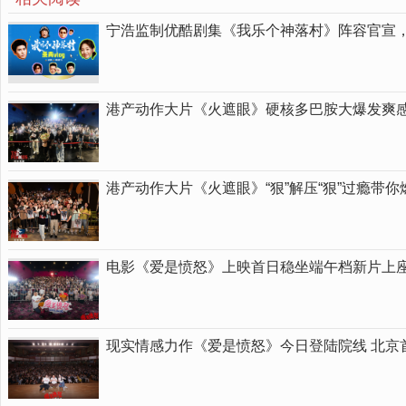
宁浩监制优酷剧集《我乐个神落村》阵容官宣
港产动作大片《火遮眼》硬核多巴胺大爆发爽
港产动作大片《火遮眼》“狠”解压“狠”过瘾带
电影《爱是愤怒》上映首日稳坐端午档新片上座
现实情感力作《爱是愤怒》今日登陆院线 北京