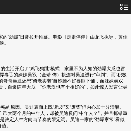
家的“劲爆”日常拉开帷幕。电影《走走停停》由龙飞执导，黄佳
映。
的生活开启了“鸡飞狗跳”模式，家里不为人知的劲爆大瓜也冒
毒舌的妹妹吴双（金靖 饰）接连对吴迪进行“审判”。而“积极
的哥哥吴迪还想“倚老卖老”自称腰不好要睡下铺，而妹妹吴双
后，自爆陈年大瓜：“你老汉也有个相好的”，如此惊人发言让吴
的原因。吴迪表面上既“脆皮”又“废柴”但内心却十分清醒。
自己大两个月的中年人，却被吴迪反问“中年人？”，并且抓错重
是决定人生方向与节奏的限定词。吴迪一家的“劲爆家常”看似
价值。