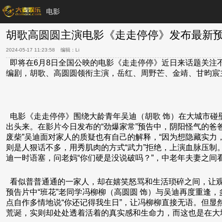
电影
胡歌高圆圆主演电影《走走停停》发布最新预
2024-05-17 11:23:58
编辑：
Li
即将在6月8日全国公映的电影《走走停停》近日来话题关注不
编剧，胡歌、高圆圆领衔主演，岳红、周野芒、金靖、甘昀宸
电影《走走停停》围绕大龄青年吴迪（胡歌 饰）在大城市碰壁
出头来。在影片今日发布的“劲爆家常”预告中，阴阳怪气的爸爸
废柴”吴迪面对家人的质疑也有自己的解释，“因为想隐藏实力
则是人狠话不多，用秀肌肉的方式“武力”拒绝，上演血脉压制
迪一时语塞，问老妈“你们硬是没说破吗？”，中老年夫妻之间
看似普普通通的一家人，却在嬉笑怒骂和生活琐碎之间，让观众
预告片中“班花”老同学冯柳柳（高圆圆 饰）与吴迪再度重逢
点自作多情地说“你还记得我生日”，让冯柳柳直接无语。但显
荒诞，实则却处处透着活着的真实感和生命力，而这也是在大