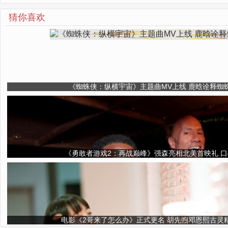
猜你喜欢
《蜘蛛侠：纵横宇宙》主题曲MV上线 鹿晗诠释蜘
《勇敢者游戏2：再战巅峰》强森亮相北美首映礼 
电影《2哥来了怎么办》正式更名 胡先煦邓恩熙古灵