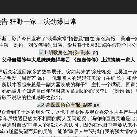
告 狂野一家上演劲爆日常
断，影片今日发布了“劲爆家常”预告及“自在”角色海报，吴迪一
主演，刘钧、刘仪伟特别出演。影片将于6月8日端午假期全国公
父母自爆陈年大瓜妹妹彪悍毒舌 《走走停停》上演搞笑一家人
后决定返回家乡的故事展开。突如其来的“亲密相处”让吴迪一家
吴明发（周野芒 饰）、优雅嘴人的妈妈江美玲（岳红 饰）和彪悍
，所以才看起来总是一副大器晚成的样子”，主打一个嘴硬。回家
。妈妈被儿子知道自己年轻时曾爱慕剧团的演员李远（刘钧 饰）
看破不说破的拉扯感呼之欲出。
看到了十足的烟火气，这也正是令许多观众喜爱本片并产生共鸣
，多年后境遇已然大不相同的两人互问近况，冯柳柳直言吴迪是比
然吴迪对自己“中年人”的说法不甚认同，因为在他眼中年龄从来不
城市碰壁失望而归的吴迪，能够“重启人生”寻找自我的强大情绪