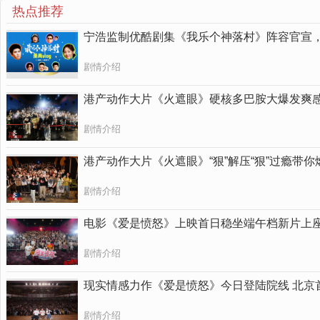
热点推荐
宁浩监制优酷剧集《我乐个神落村》阵容官宣
剧情介绍
港产动作大片《火遮眼》硬核多巴胺大爆发爽
剧情介绍
港产动作大片《火遮眼》“狠”解压“狠”过瘾带
剧情介绍
电影《爱是愤怒》上映首日稳坐端午档新片上座
剧情介绍
现实情感力作《爱是愤怒》今日登陆院线 北京
剧情介绍