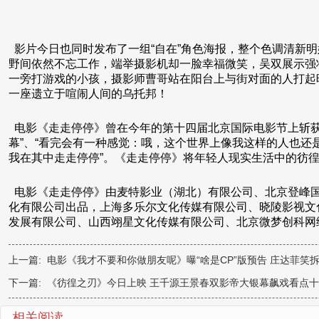
影片今日也同时发布了一组“自在”角色海报，整个色调清新
野间依然不忘工作，端举摄影机却一脸幸福微笑，吴双展示强
一旁打游戏的小孩，摄影师曹哥站在阳台上与街对面的人打起暗
一座遗立于喧闹人间的乌托邦！
电影《走走停停》曾在今年的第十四届北京国际电影节上斩获
幕”、“看完会有一种感觉：哦，这个世界上像我这样的人也还
我在其中走走停停”。《走走停停》将年轻人现实生活中的彷
电影《走走停停》由麦特影业（湖北）有限公司、北京登峰国
化有限公司出品，上海多乐尔文化传媒有限公司、晓陵影视文
发展有限公司、山西翊星文化传媒有限公司、北京微梦创科网
上一篇:
电影《我才不要和你做朋友呢》曝“啥是CP”版预告 庄达菲笑
下一篇:
《彷徨之刃》今日上映 王千源王景春双影帝大银幕飙戏看点
相关阅读