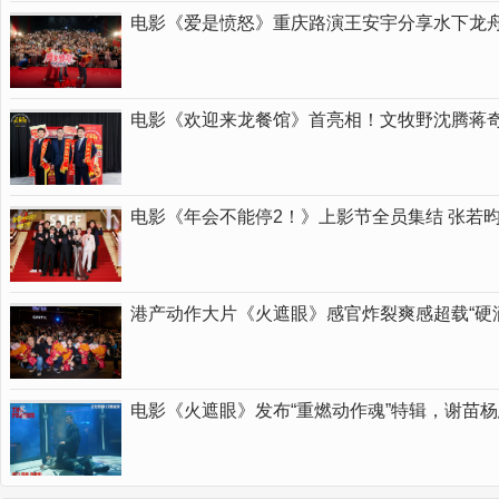
电影《爱是愤怒》重庆路演王安宇分享水下龙舟
电影《欢迎来龙餐馆》首亮相！文牧野沈腾蒋
电影《年会不能停2！》上影节全员集结 张若
港产动作大片《火遮眼》感官炸裂爽感超载“硬
电影《火遮眼》发布“重燃动作魂”特辑，谢苗杨