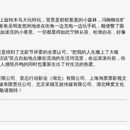
坐上旋转木马大玩特玩，背景是郁郁葱葱的小森林，冯柳柳在旷
爸爸吴明发悠闲地坐在街角一边充电一边玩手机，顺便瞥了眼
在犹如迷宫的小巷里。一切都显得如此宁静从容、松弛自在，好像
是得到了北影节评委的全票认可。“把我的人生搬上了大银
结说“笑点自如地点缀在流淌的生活河流里，命运滚滚向前，你
让人感悟共鸣的同时也重新生出了对生活的热爱。
有限公司、壹志行动影业（湖北）有限公司、上海淘票票影视文
媒有限责任公司、北京呆猫互娱传媒有限公司、湖北蜂窝文化
敬请期待！