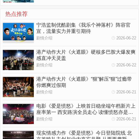
热点推荐
宁浩监制优酷剧集《我乐个神落村》阵容官
宣，流量实力并重引期待
剧情介绍
2026-06-22
港产动作大片《火遮眼》硬核多巴胺大爆发爽
感直冲天灵盖
剧情介绍
2026-06-22
港产动作大片《火遮眼》“狠”解压“狠”过瘾带
你燃爽过假期
剧情介绍
2026-06-21
电影《爱是愤怒》上映首日稳坐端午档新片上
座率第一 西安路演全员走心 读懂愤怒亦是温
柔守护
剧情介绍
2026-06-21
现实情感力作《爱是愤怒》今日登陆院线 北