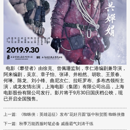
电影《攀登者》由徐克、曾佩珊监制，李仁港编剧兼导演，
阿来编剧，吴京、章子怡、张译、井柏然、胡歌、王景春、
何琳、陈龙、刘小锋、曲尼次仁、拉旺罗布、多布杰领衔主
演，成龙友情出演，上海电影（集团）有限公司出品，上海
电影股份有限公司发行。影片将于9月30日国庆档公映，现
已开启全国预售。
上一篇:
《蜘蛛侠：英雄远征》发布“花好月圆”版中秋贺图 蜘蛛侠撒
狗粮爱意满满
下一篇:
秋季万能西服时髦必备 戚薇霸气刘涛干练