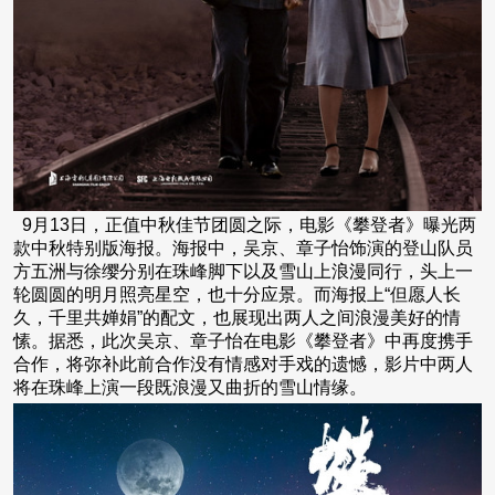
9月13日，正值中秋佳节团圆之际，电影《攀登者》曝光两
款中秋特别版海报。海报中，吴京、章子怡饰演的登山队员
方五洲与徐缨分别在珠峰脚下以及雪山上浪漫同行，头上一
轮圆圆的明月照亮星空，也十分应景。而海报上“但愿人长
久，千里共婵娟”的配文，也展现出两人之间浪漫美好的情
愫。据悉，此次吴京、章子怡在电影《攀登者》中再度携手
合作，将弥补此前合作没有情感对手戏的遗憾，影片中两人
将在珠峰上演一段既浪漫又曲折的雪山情缘。