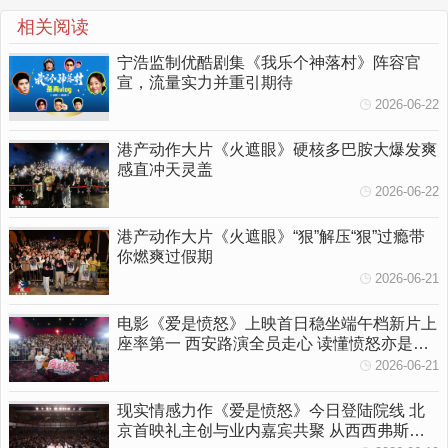
相关阅读
宁浩监制优酷剧集《我乐个神落村》阵容官
宣，流量实力并重引期待
2026-06-22
港产动作大片《火遮眼》硬核多巴胺大爆发爽
感直冲天灵盖
2026-06-22
港产动作大片《火遮眼》“狠”解压“狠”过瘾带
你燃爽过假期
2026-06-21
电影《爱是愤怒》上映首日稳坐端午档新片上
座率第一 西安路演全员走心 读懂愤怒亦是温
柔守护
2026-06-21
现实情感力作《爱是愤怒》今日登陆院线 北
京首映礼主创与业内嘉宾共聚 从西西弗斯到