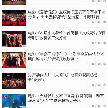
女性觉醒多维拆解影片内核
2026-06-19
电影《爱是愤怒》重庆路演王安宇分享水下龙
舟幕后 王玉雯解读守护型愤怒 主创鼓励普通
人勇敢挥出一拳
2026-06-18
电影《欢迎来龙餐馆》首亮相！文牧野沈腾蒋
奇明真诚待客广受好评
2026-06-18
电影《年会不能停2！》上影节全员集结 张若
昀白客高叶加班留痕欢乐营业
2026-06-16
港产动作大片《火遮眼》感官炸裂爽感超
载“硬滴很”
2026-06-15
电影《火遮眼》发布“重燃动作魂”特辑，谢苗
杨恩又“父女”二搭诠释功夫传承
2026-06-15