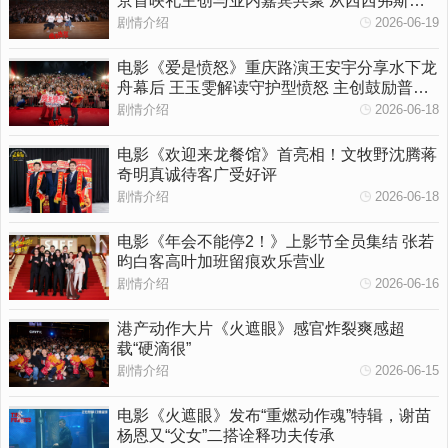
京首映礼主创与业内嘉宾共聚 从西西弗斯到
女性觉醒多维拆解影片内核
剧情介绍
2026-06-19
电影《爱是愤怒》重庆路演王安宇分享水下龙
舟幕后 王玉雯解读守护型愤怒 主创鼓励普通
人勇敢挥出一拳
剧情介绍
2026-06-18
电影《欢迎来龙餐馆》首亮相！文牧野沈腾蒋
奇明真诚待客广受好评
剧情介绍
2026-06-18
电影《年会不能停2！》上影节全员集结 张若
昀白客高叶加班留痕欢乐营业
剧情介绍
2026-06-16
港产动作大片《火遮眼》感官炸裂爽感超
载“硬滴很”
剧情介绍
2026-06-15
电影《火遮眼》发布“重燃动作魂”特辑，谢苗
杨恩又“父女”二搭诠释功夫传承