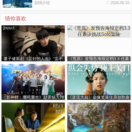
剧情介绍
2026-06-15
猜你喜欢
董子健新剧《蛮好的人生》“蛮不
《荒原》发预告海报定档3.3 任素
好”角色出圈 用狼狈真相诠释生活
汐挑战Solo冒险
勇气
《新神榜：哪吒重生》赵霁杨天翔
《逆流大叔》金像奖最佳原创歌曲
空降BW 揭晓国潮风手绘海报
MV上线 6月28日中年大叔纵横人
生