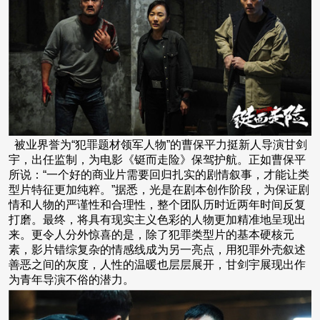
被业界誉为“犯罪题材领军人物”的曹保平力挺新人导演甘剑
宇，出任监制，为电影《铤而走险》保驾护航。正如曹保平
所说：“一个好的商业片需要回归扎实的剧情叙事，才能让类
型片特征更加纯粹。”据悉，光是在剧本创作阶段，为保证剧
情和人物的严谨性和合理性，整个团队历时近两年时间反复
打磨。最终，将具有现实主义色彩的人物更加精准地呈现出
来。更令人分外惊喜的是，除了犯罪类型片的基本硬核元
素，影片错综复杂的情感线成为另一亮点，用犯罪外壳叙述
善恶之间的灰度，人性的温暖也层层展开，甘剑宇展现出作
为青年导演不俗的潜力。