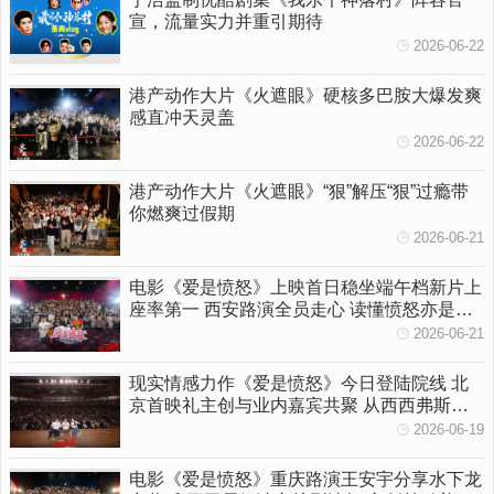
宣，流量实力并重引期待
2026-06-22
港产动作大片《火遮眼》硬核多巴胺大爆发爽
感直冲天灵盖
2026-06-22
港产动作大片《火遮眼》“狠”解压“狠”过瘾带
你燃爽过假期
2026-06-21
电影《爱是愤怒》上映首日稳坐端午档新片上
座率第一 西安路演全员走心 读懂愤怒亦是温
柔守护
2026-06-21
现实情感力作《爱是愤怒》今日登陆院线 北
京首映礼主创与业内嘉宾共聚 从西西弗斯到
女性觉醒多维拆解影片内核
2026-06-19
电影《爱是愤怒》重庆路演王安宇分享水下龙