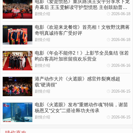
电影《爱是愤怒》重庆路演王安宇分享水下龙
舟幕后 王玉雯解读守护型愤怒 主创鼓励普通
人勇敢挥出一拳
剧情介绍
2026-06-18
电影《欢迎来龙餐馆》首亮相！文牧野沈腾蒋
奇明真诚待客广受好评
剧情介绍
2026-06-18
电影《年会不能停2！》上影节全员集结 张若
昀白客高叶加班留痕欢乐营业
剧情介绍
2026-06-16
港产动作大片《火遮眼》感官炸裂爽感超
载“硬滴很”
剧情介绍
2026-06-15
电影《火遮眼》发布“重燃动作魂”特辑，谢苗
杨恩又“父女”二搭诠释功夫传承
剧情介绍
2026-06-15