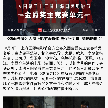
《铤而走险》入围上影节金爵奖 曹保平力挺“温暖犯罪片”
6月3日，上海国际电影节官方公布入围金爵奖主竞赛单元
名单，由曹保平监制、甘剑宇执导，大鹏、欧豪、李梦领衔
主演，曹炳琨、曹卫宇、沙宝亮、乌兰托雅·朵、夏恩、张宁
江、李晟烨主演的电影《铤而走险》，以其优秀的创作，备
受认可，成功入围金爵奖主竞赛单元。此次名单汇聚众多优
秀国内外影片，电影《铤而走险》在所有入围的华语电影
中，以其独特的题材、别具一格的“硬核”犯罪风格，惊喜展
现了一桩离奇案件背后的各方争斗和温暖人性，成为冲击金
爵奖的潜力黑马，让观众们的期待值不断up。