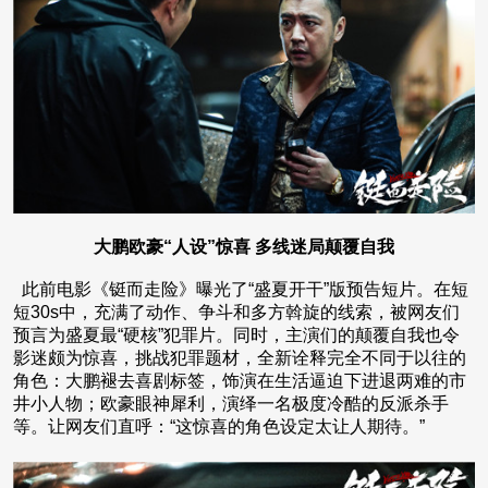
大鹏欧豪“人设”惊喜 多线迷局颠覆自我
此前电影《铤而走险》曝光了“盛夏开干”版预告短片。在短
短30s中，充满了动作、争斗和多方斡旋的线索，被网友们
预言为盛夏最“硬核”犯罪片。同时，主演们的颠覆自我也令
影迷颇为惊喜，挑战犯罪题材，全新诠释完全不同于以往的
角色：大鹏褪去喜剧标签，饰演在生活逼迫下进退两难的市
井小人物；欧豪眼神犀利，演绎一名极度冷酷的反派杀手
等。让网友们直呼：“这惊喜的角色设定太让人期待。”