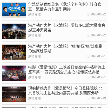
宁浩监制优酷剧集《我乐个神落村》阵容官
宣，流量实力并重引期待
剧情介绍
2026-06-22
港产动作大片《火遮眼》硬核多巴胺大爆发爽
感直冲天灵盖
剧情介绍
2026-06-22
港产动作大片《火遮眼》“狠”解压“狠”过瘾带
你燃爽过假期
剧情介绍
2026-06-21
电影《爱是愤怒》上映首日稳坐端午档新片上
座率第一 西安路演全员走心 读懂愤怒亦是温
柔守护
剧情介绍
2026-06-21
现实情感力作《爱是愤怒》今日登陆院线 北
京首映礼主创与业内嘉宾共聚 从西西弗斯到
女性觉醒多维拆解影片内核
剧情介绍
2026-06-19