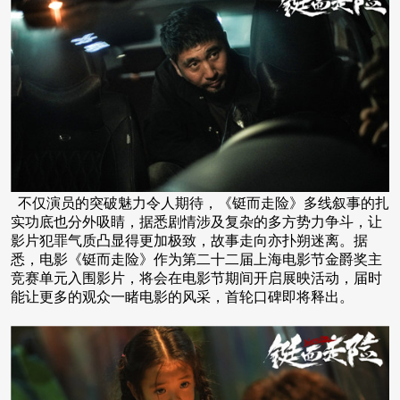
不仅演员的突破魅力令人期待，《铤而走险》多线叙事的扎
实功底也分外吸睛，据悉剧情涉及复杂的多方势力争斗，让
影片犯罪气质凸显得更加极致，故事走向亦扑朔迷离。据
悉，电影《铤而走险》作为第二十二届上海电影节金爵奖主
竞赛单元入围影片，将会在电影节期间开启展映活动，届时
能让更多的观众一睹电影的风采，首轮口碑即将释出。